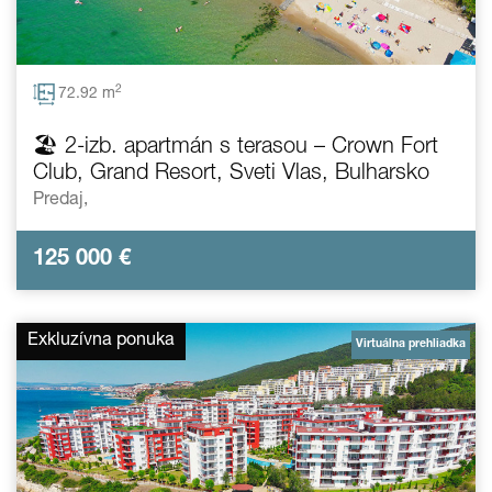
2
72.92 m
🏖️ 2-izb. apartmán s terasou – Crown Fort
Club, Grand Resort, Sveti Vlas, Bulharsko
Predaj,
125 000
€
Exkluzívna ponuka
Virtuálna prehliadka