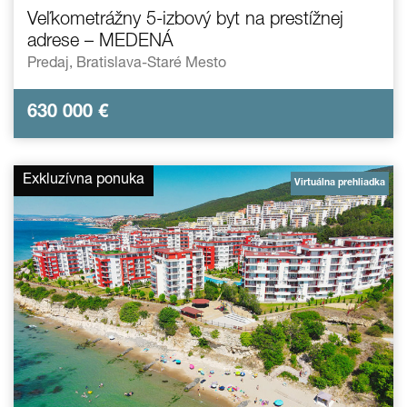
Veľkometrážny 5-izbový byt na prestížnej
adrese – MEDENÁ
Predaj,
Bratislava-Staré Mesto
630 000
€
Exkluzívna ponuka
Virtuálna prehliadka