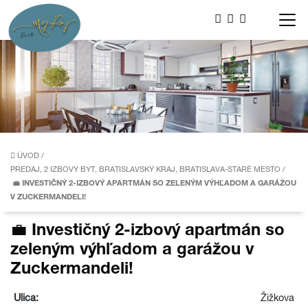
ÚVOD
/
PREDAJ, 2 IZBOVÝ BYT, BRATISLAVSKÝ KRAJ, BRATISLAVA-STARÉ MESTO
/
💼 INVESTIČNÝ 2-IZBOVÝ APARTMÁN SO ZELENÝM VÝHĽADOM A GARÁŽOU
V ZUCKERMANDELI!
💼 Investičný 2-izbový apartmán so
zeleným výhľadom a garážou v
Zuckermandeli!
Ulica:
Žižkova