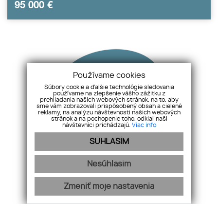
95 000
€
Používame cookies
Súbory cookie a ďalšie technológie sledovania
používame na zlepšenie vášho zážitku z
prehliadania našich webových stránok, na to, aby
sme vám zobrazovali prispôsobený obsah a cielené
reklamy, na analýzu návštevnosti našich webových
stránok a na pochopenie toho, odkiaľ naši
návštevníci prichádzajú.
Viac info
Služby
Ponuky
Zrealizované
Referencie
Kontakt
SÚHLASÍM
Cookies
GDPR
Nesúhlasím
INFO LINKA
+421 907 968 438
Zmeniť moje nastavenia
Osobný maklér, ktorý sa o vás postará profesionálne a
ľudsky.:)