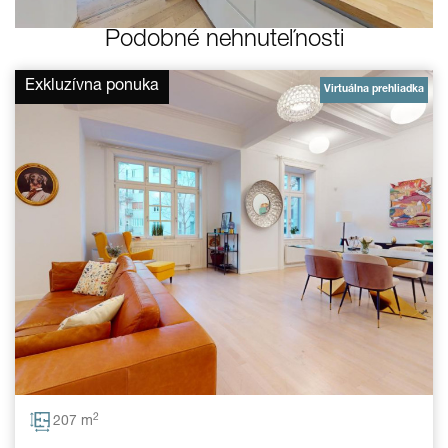
Podobné nehnuteľnosti
Exkluzívna ponuka
Virtuálna prehliadka
2
207 m