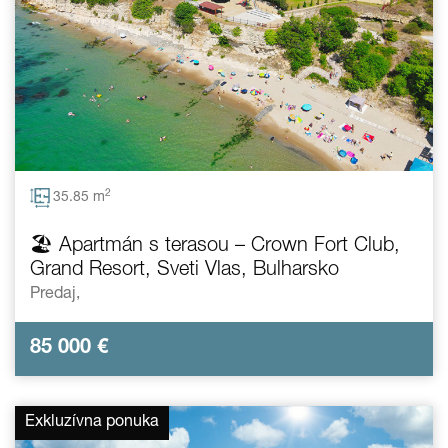
2
35.85 m
🏖️ Apartmán s terasou – Crown Fort Club,
Grand Resort, Sveti Vlas, Bulharsko
Predaj,
85 000
€
Exkluzívna ponuka