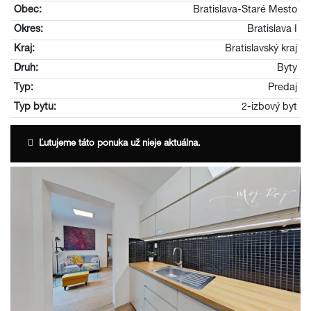
Obec:
Bratislava-Staré Mesto
Okres:
Bratislava I
Kraj:
Bratislavský kraj
Druh:
Byty
Typ:
Predaj
Typ bytu:
2-izbový byt
Ľutujeme táto ponuka už nieje aktuálna.