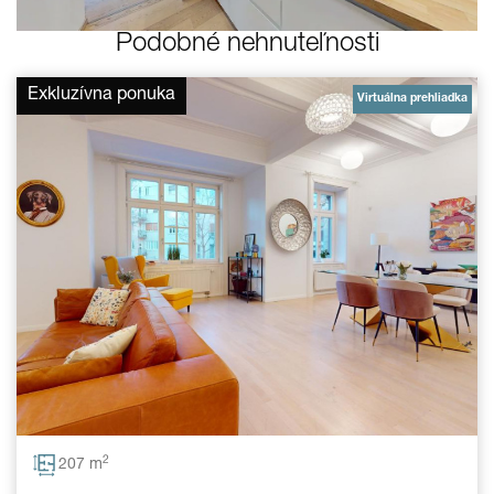
Podobné nehnuteľnosti
Exkluzívna ponuka
Virtuálna prehliadka
2
207 m