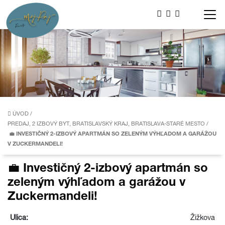
ÚVOD
/
PREDAJ, 2 IZBOVÝ BYT, BRATISLAVSKÝ KRAJ, BRATISLAVA-STARÉ MESTO
/
💼 INVESTIČNÝ 2-IZBOVÝ APARTMÁN SO ZELENÝM VÝHĽADOM A GARÁŽOU
V ZUCKERMANDELI!
💼 Investičný 2-izbový apartmán so
zeleným výhľadom a garážou v
Zuckermandeli!
Ulica:
Žižkova