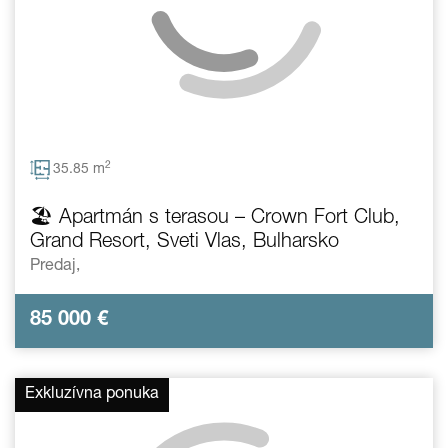
2
35.85 m
🏖️ Apartmán s terasou – Crown Fort Club,
Grand Resort, Sveti Vlas, Bulharsko
Predaj,
85 000
€
Exkluzívna ponuka