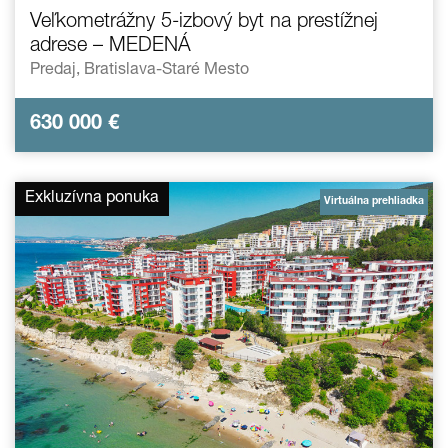
Veľkometrážny 5-izbový byt na prestížnej
adrese – MEDENÁ
Predaj,
Bratislava-Staré Mesto
630 000
€
Exkluzívna ponuka
Virtuálna prehliadka