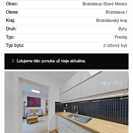
Obec:
Bratislava-Staré Mesto
Okres:
Bratislava I
Kraj:
Bratislavský kraj
Druh:
Byty
Typ:
Predaj
Typ bytu:
2-izbový byt
Ľutujeme táto ponuka už nieje aktuálna.