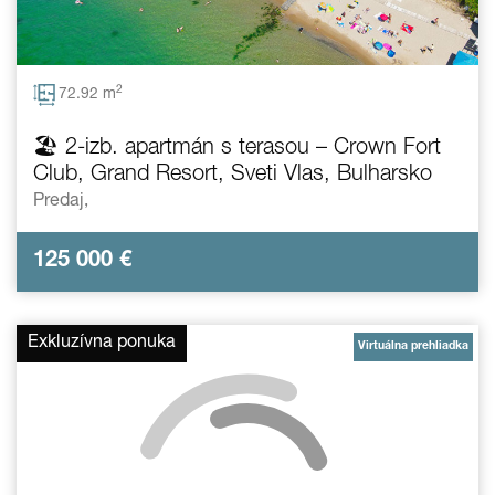
2
72.92 m
🏖️ 2-izb. apartmán s terasou – Crown Fort
Club, Grand Resort, Sveti Vlas, Bulharsko
Predaj,
125 000
€
Exkluzívna ponuka
Virtuálna prehliadka