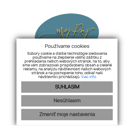
Používame cookies
Súbory cookie a ďalšie technológie sledovania
používame na zlepšenie vášho zážitku z
prehliadania našich webových stránok, na to, aby
Služby
Ponuky
Zrealizované
Referencie
Kontakt
sme vám zobrazovali prispôsobený obsah a cielené
reklamy, na analýzu návštevnosti našich webových
Cookies
GDPR
stránok a na pochopenie toho, odkiaľ naši
návštevníci prichádzajú.
Viac info
INFO LINKA
SÚHLASÍM
+421 907 968 438
Nesúhlasím
Osobný maklér, ktorý sa o vás postará profesionálne a
ľudsky.:)
Zmeniť moje nastavenia
webdesign
|
webex.sk