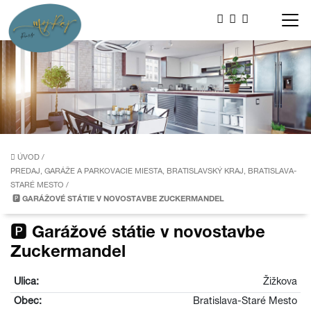
ÚVOD
/
PREDAJ, GARÁŽE A PARKOVACIE MIESTA, BRATISLAVSKÝ KRAJ, BRATISLAVA-
STARÉ MESTO
/
🅿️ GARÁŽOVÉ STÁTIE V NOVOSTAVBE ZUCKERMANDEL
🅿️ Garážové státie v novostavbe
Zuckermandel
Ulica:
Žižkova
Obec:
Bratislava-Staré Mesto