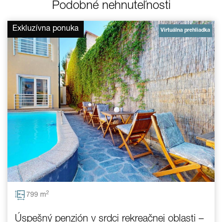
Podobné nehnuteľnosti
Exkluzívna ponuka
Virtuálna prehliadka
2
799 m
Úspešný penzión v srdci rekreačnej oblasti –