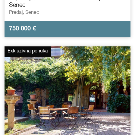
Senec
Predaj,
Senec
750 000
€
Exkluzívna ponuka