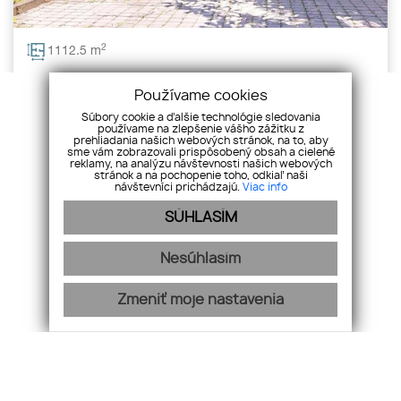
2
1112.5 m
🏨 Reštaurácia, bowling & eventová oáza v
Používame cookies
srdci Komárna, bonus vinné pivnice
Súbory cookie a ďalšie technológie sledovania
používame na zlepšenie vášho zážitku z
Predaj,
Komárno
prehliadania našich webových stránok, na to, aby
sme vám zobrazovali prispôsobený obsah a cielené
reklamy, na analýzu návštevnosti našich webových
stránok a na pochopenie toho, odkiaľ naši
930 000
€
návštevníci prichádzajú.
Viac info
SÚHLASÍM
Nesúhlasím
Zmeniť moje nastavenia