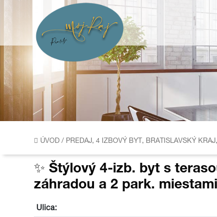
ÚVOD
/
PREDAJ, 4 IZBOVÝ BYT, BRATISLAVSKÝ KRA
✨ Štýlový 4-izb. byt s teraso
záhradou a 2 park. miestam
Ulica: