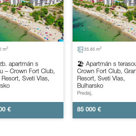
2
2
2 m
35.85 m
izb. apartmán s
🏖️ Apartmán s teraso
u – Crown Fort Club,
Crown Fort Club, Gra
Resort, Sveti Vlas,
Resort, Sveti Vlas,
rsko
Bulharsko
Predaj,
000
€
85 000
€