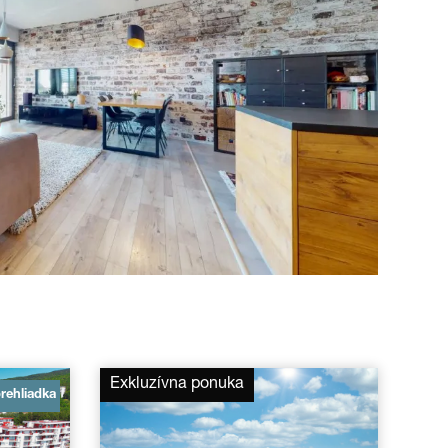
Exkluzívna ponuka
prehliadka