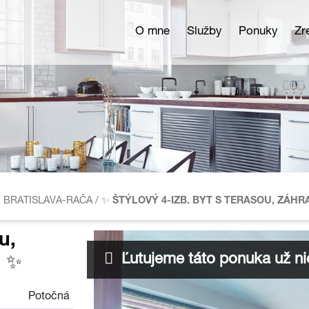
O mne
Služby
Ponuky
Zr
J, BRATISLAVA-RAČA
/
✨ ŠTÝLOVÝ 4-IZB. BYT S TERASOU, ZÁHR
u,
Ľutujeme táto ponuka už nie
i ✨
Potočná