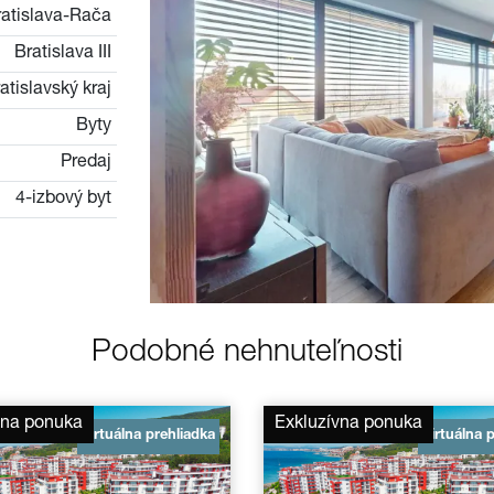
ratislava-Rača
Bratislava III
atislavský kraj
Byty
Predaj
4-izbový byt
Podobné nehnuteľnosti
vna ponuka
Exkluzívna ponuka
Virtuálna prehliadka
Virtuálna 