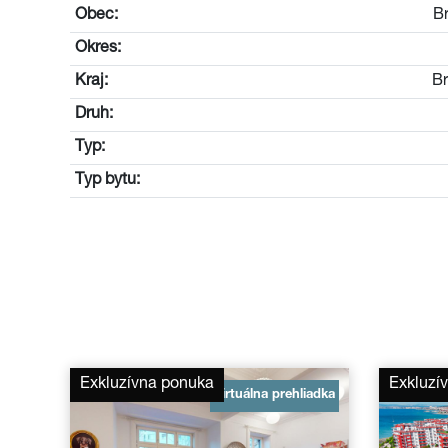
Obec:
B
Okres:
Kraj:
Br
Druh:
Typ:
Typ bytu:
Exkluzívna ponuka
Exkluzí
Virtuálna prehliadka