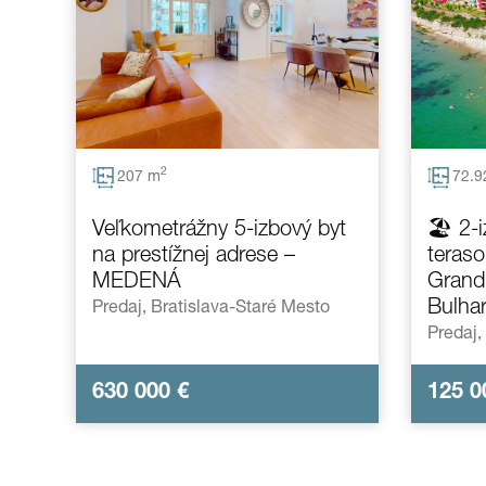
2
207 m
72.9
Veľkometrážny 5-izbový byt
🏖️ 2-
na prestížnej adrese –
teraso
MEDENÁ
Grand 
Bulha
Predaj,
Bratislava-Staré Mesto
Predaj,
630 000
€
125 