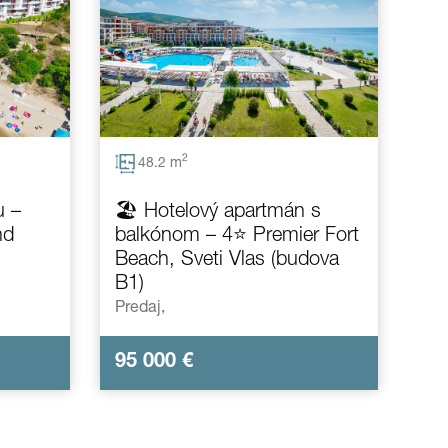
2
48.2 m
u –
🏖️ Hotelový apartmán s
nd
balkónom – 4⭐ Premier Fort
Beach, Sveti Vlas (budova
B1)
Predaj,
95 000
€