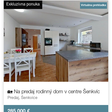
Exkluzívna ponuka
Virtuálna prehliadka
🏡 Na predaj rodinný dom v centre Šenkvíc
Predaj,
Šenkvice
285 000
€