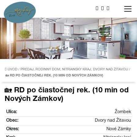
ÚVOD
/
PREDAJ, RODINNÝ DOM, NITRIANSKY KRAJ, DVORY NAD ŽITAVOU
/
🏡 RD PO ČIASTOČNEJ REK. (10 MIN OD NOVÝCH ZÁMKOV)
🏡 RD po čiastočnej rek. (10 min od
Nových Zámkov)
Ulica:
Žombek
Obec:
Dvory nad Žitavou
Okres:
Nové Zámky