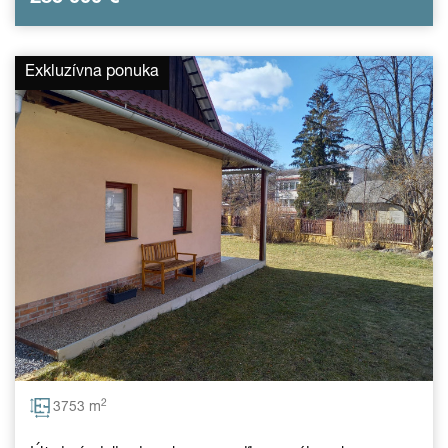
Exkluzívna ponuka
2
3753 m