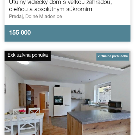
Útulný vidiecky dom s veľkou záhradou,
dielňou a absolútnym súkromím
Predaj,
Dolné Mladonice
155 000
Exkluzívna ponuka
Virtuálna prehliadka