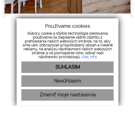
🏡 Na prenájom rodinný dom v centre
Používame cookies
Šenkvíc
Súbory cookie a ďalšie technológie sledovania
používame na zlepšenie vášho zážitku z
Predaj,
Šenkvice
prehliadania našich webových stránok, na to, aby
sme vám zobrazovali prispôsobený obsah a cielené
reklamy, na analýzu návštevnosti našich webových
stránok a na pochopenie toho, odkiaľ naši
1 000
€
návštevníci prichádzajú.
Viac info
SÚHLASÍM
Nesúhlasím
Zmeniť moje nastavenia