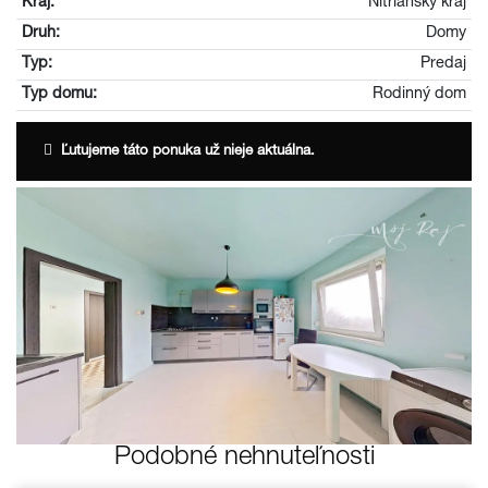
Kraj:
Nitriansky kraj
Druh:
Domy
Typ:
Predaj
Typ domu:
Rodinný dom
Ľutujeme táto ponuka už nieje aktuálna.
Podobné nehnuteľnosti