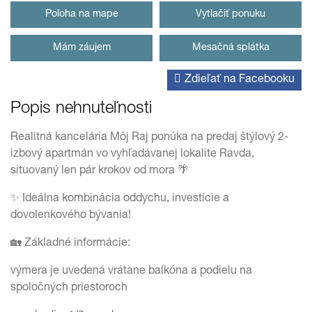
Poloha na mape
Vytlačiť ponuku
Mám záujem
Mesačná splátka
Zdieľať na Facebooku
Popis nehnuteľnosti
Realitná kancelária Môj Raj ponúka na predaj štýlový 2-
izbový apartmán vo vyhľadávanej lokalite Ravda,
situovaný len pár krokov od mora 🌴
✨ Ideálna kombinácia oddychu, investície a
dovolenkového bývania!
🏡 Základné informácie:
výmera je uvedená vrátane balkóna a podielu na
spoločných priestoroch