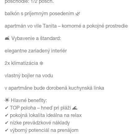
poschodie: 1/2 posch.
balkón s príjemným posedením 🌿
apartmán vo vile Tanita – komorné a pokojné prostredie
🛋 Vybavenie a štandard:
elegantne zariadený interiér
2x klimatizácia ❄️
vlastný bojler na vodu
v apartmáne bude dorobená kuchynská linka
🌟 Hlavné benefity:
✔ TOP poloha – hneď pri pláži 🌊
✔ pokojná lokalita ideálna na relax
✔ nízke prevádzkové náklady
✔ výborný potenciál na prenájom