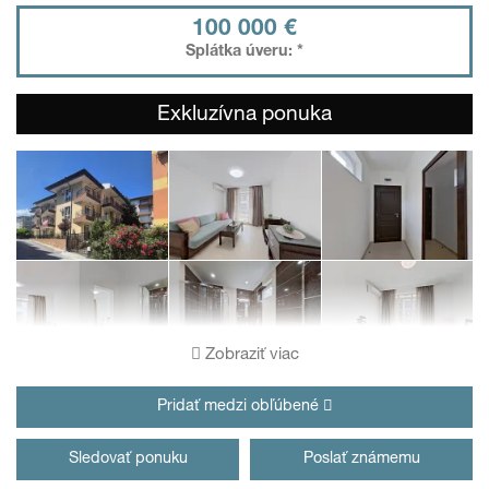
100 000 €
Splátka úveru:
*
Exkluzívna ponuka
Zobraziť viac
Pridať medzi obľúbené
Sledovať ponuku
Poslať známemu