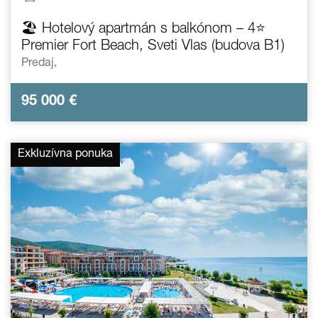
🏖️ Hotelový apartmán s balkónom – 4⭐
Premier Fort Beach, Sveti Vlas (budova B1)
Predaj,
95 000
€
Exkluzívna ponuka