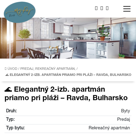
ÚVOD
/
PREDAJ, REKREAČNÝ APARTMÁN,
/
🌊 ELEGANTNÝ 2-IZB. APARTMÁN PRIAMO PRI PLÁŽI – RAVDA, BULHARSKO
🌊 Elegantný 2-izb. apartmán
priamo pri pláži – Ravda, Bulharsko
Druh:
Byty
Typ:
Predaj
Typ bytu:
Rekreačný apartmán