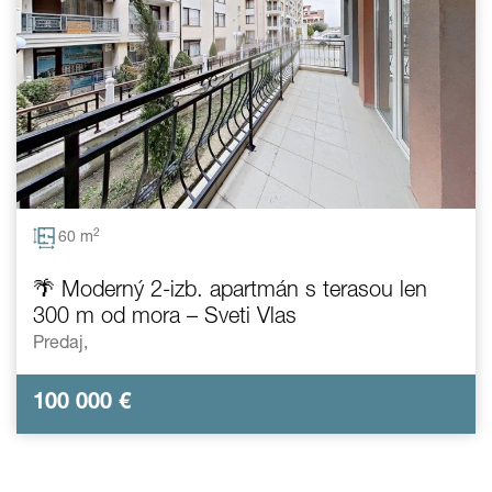
2
60 m
🌴 Moderný 2-izb. apartmán s terasou len
300 m od mora – Sveti Vlas
Predaj,
100 000
€