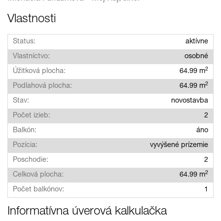
Vlastnosti
Status:
aktívne
Vlastníctvo:
osobné
2
Úžitková plocha:
64.99 m
2
Podlahová plocha:
64.99 m
Stav:
novostavba
Počet izieb:
2
Balkón:
áno
Pozícia:
vyvýšené prízemie
Poschodie:
2
2
Celková plocha:
64.99 m
Počet balkónov:
1
Informatívna úverová kalkulačka