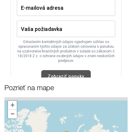
Pozrieť na mape
+
−