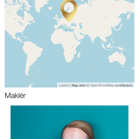
Leaflet
| Map data ©
OpenStreetMap
contributors
Maklér