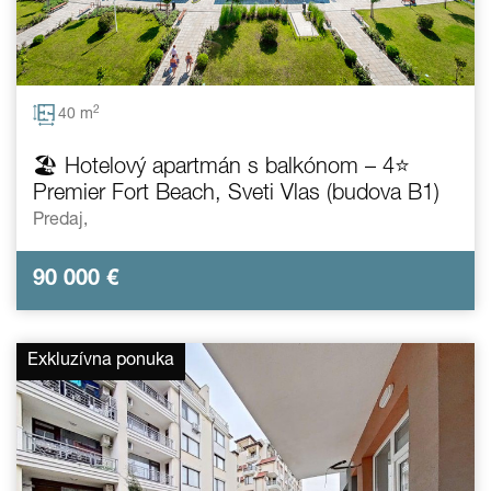
2
40 m
🏖️ Hotelový apartmán s balkónom – 4⭐
Premier Fort Beach, Sveti Vlas (budova B1)
Predaj,
90 000
€
Exkluzívna ponuka