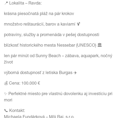
📍 Lokalita – Ravda:
krásna piesočnatá pláž na pár krokov
množstvo reštaurácií, barov a kaviarní 🍹
potraviny, služby a promenáda v pešej dostupnosti
blízkosť historického mesta Nessebar (UNESCO) 🏛
len pár minút od Sunny Beach – zábava, aquapark, nočný
život
výborná dostupnosť z letiska Burgas ✈️
💰 Cena: 100.000 €
✨ Perfektné miesto pre vlastnú dovolenku aj investíciu pri
mori
📞 Kontakt:
Michaela Fundárková – Môj Raj, s.r.o.