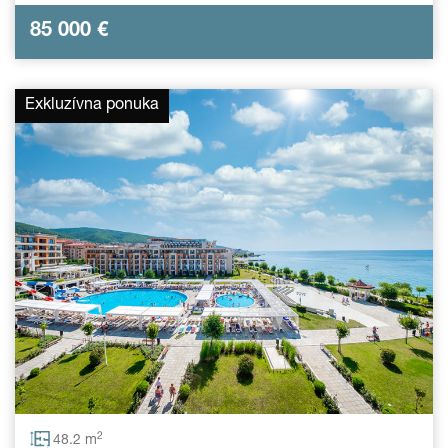
85 000
€
Exkluzívna ponuka
2
48.2 m